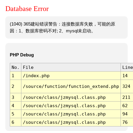
Database Error
(1040) 365建站错误警告：连接数据库失败，可能的原
因：1、数据库密码不对; 2、mysql未启动。
PHP Debug
No.
File
Line
1
/index.php
14
2
/source/function/function_extend.php
324
3
/source/class/jzmysql.class.php
211
4
/source/class/jzmysql.class.php
62
5
/source/class/jzmysql.class.php
94
6
/source/class/jzmysql.class.php
76