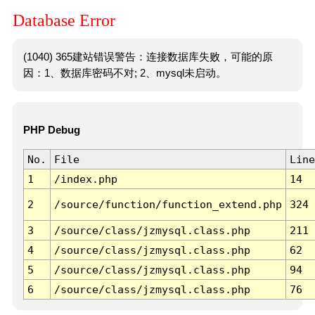
Database Error
(1040) 365建站错误警告：连接数据库失败，可能的原
因：1、数据库密码不对; 2、mysql未启动。
PHP Debug
No.
File
Line
1
/index.php
14
2
/source/function/function_extend.php
324
3
/source/class/jzmysql.class.php
211
4
/source/class/jzmysql.class.php
62
5
/source/class/jzmysql.class.php
94
6
/source/class/jzmysql.class.php
76