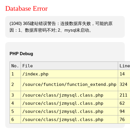
Database Error
(1040) 365建站错误警告：连接数据库失败，可能的原
因：1、数据库密码不对; 2、mysql未启动。
PHP Debug
No.
File
Line
1
/index.php
14
2
/source/function/function_extend.php
324
3
/source/class/jzmysql.class.php
211
4
/source/class/jzmysql.class.php
62
5
/source/class/jzmysql.class.php
94
6
/source/class/jzmysql.class.php
76