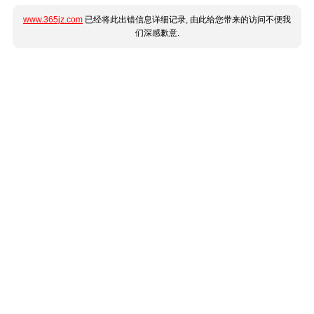
www.365jz.com
已经将此出错信息详细记录, 由此给您带来的访问不便我
们深感歉意.