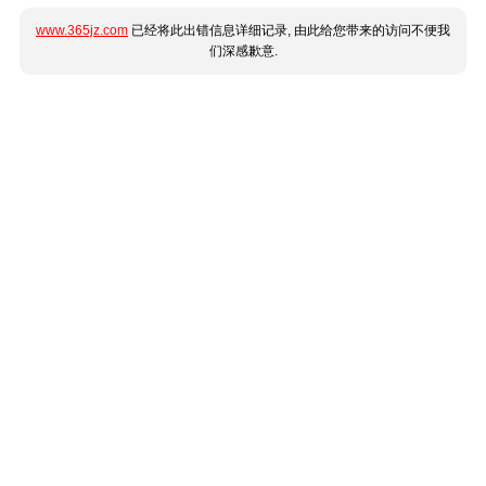
www.365jz.com
已经将此出错信息详细记录, 由此给您带来的访问不便我
们深感歉意.