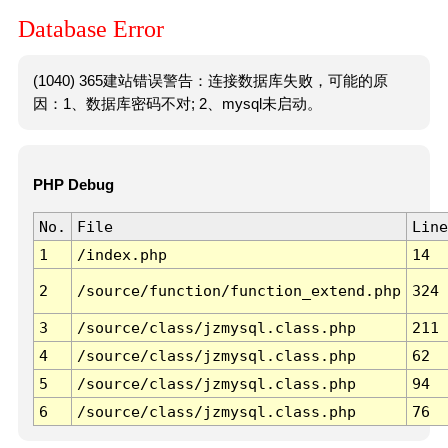
Database Error
(1040) 365建站错误警告：连接数据库失败，可能的原
因：1、数据库密码不对; 2、mysql未启动。
PHP Debug
No.
File
Line
1
/index.php
14
2
/source/function/function_extend.php
324
3
/source/class/jzmysql.class.php
211
4
/source/class/jzmysql.class.php
62
5
/source/class/jzmysql.class.php
94
6
/source/class/jzmysql.class.php
76