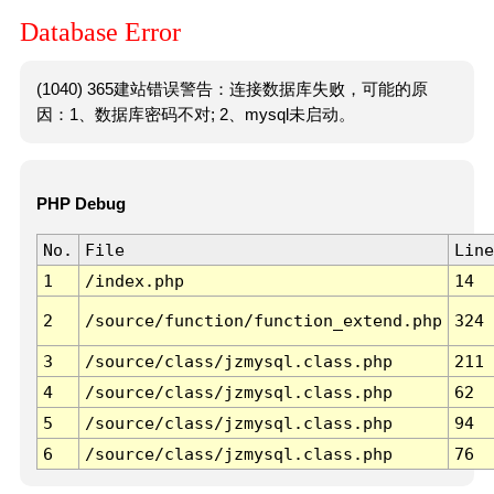
Database Error
(1040) 365建站错误警告：连接数据库失败，可能的原
因：1、数据库密码不对; 2、mysql未启动。
PHP Debug
No.
File
Line
1
/index.php
14
2
/source/function/function_extend.php
324
3
/source/class/jzmysql.class.php
211
4
/source/class/jzmysql.class.php
62
5
/source/class/jzmysql.class.php
94
6
/source/class/jzmysql.class.php
76