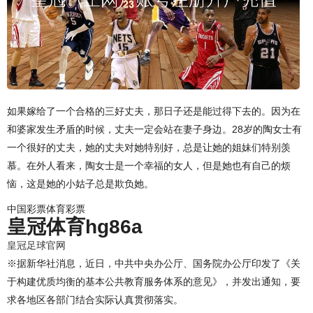
如果嫁给了一个合格的三好丈夫，那日子还是能过得下去的。因为在
和婆家发生矛盾的时候，丈夫一定会站在妻子身边。28岁的陶女士有
一个很好的丈夫，她的丈夫对她特别好，总是让她的姐妹们特别羡
慕。在外人看来，陶女士是一个幸福的女人，但是她也有自己的烦
恼，这是她的小姑子总是欺负她。
中国彩票体育彩票
皇冠体育hg86a
皇冠足球官网
※据新华社消息，近日，中共中央办公厅、国务院办公厅印发了《关
于构建优质均衡的基本公共教育服务体系的意见》，并发出通知，要
求各地区各部门结合实际认真贯彻落实。