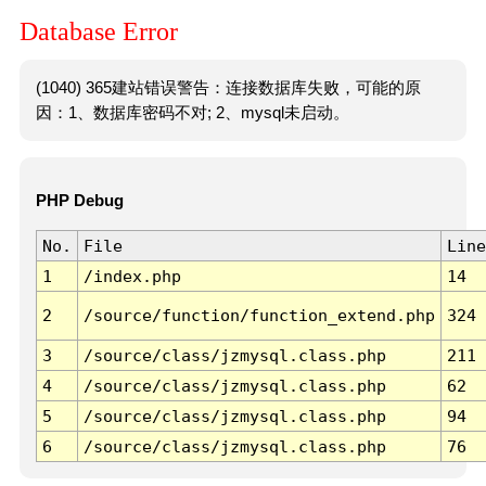
Database Error
(1040) 365建站错误警告：连接数据库失败，可能的原
因：1、数据库密码不对; 2、mysql未启动。
PHP Debug
No.
File
Line
1
/index.php
14
2
/source/function/function_extend.php
324
3
/source/class/jzmysql.class.php
211
4
/source/class/jzmysql.class.php
62
5
/source/class/jzmysql.class.php
94
6
/source/class/jzmysql.class.php
76