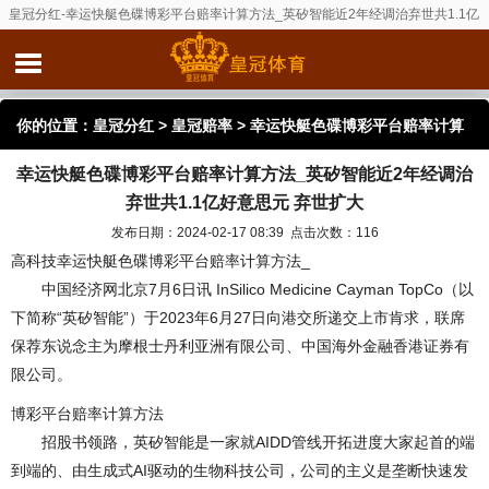
皇冠分红-幸运快艇色碟博彩平台赔率计算方法_英矽智能近2年经调治弃世共1.1亿
好意思元 弃世扩大
你的位置：
皇冠分红
>
皇冠赔率
> 幸运快艇色碟博彩平台赔率计算
幸运快艇色碟博彩平台赔率计算方法_英矽智能近2年经调治
方法_英矽智能近2年经调治弃世共1.1亿好意思元 弃世扩大
弃世共1.1亿好意思元 弃世扩大
发布日期：2024-02-17 08:39 点击次数：116
高科技幸运快艇色碟博彩平台赔率计算方法_
中国经济网北京7月6日讯 InSilico Medicine Cayman TopCo（以
下简称“英矽智能”）于2023年6月27日向港交所递交上市肯求，联席
保荐东说念主为摩根士丹利亚洲有限公司、中国海外金融香港证券有
限公司。
博彩平台赔率计算方法
招股书领路，英矽智能是一家就AIDD管线开拓进度大家起首的端
到端的、由生成式AI驱动的生物科技公司，公司的主义是垄断快速发