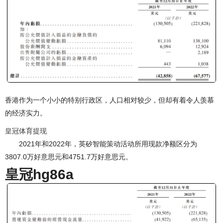
香港作为一个小小的特别行政区，人口相对较少，但却有着令人羡慕
的经济实力。
皇冠体育提现
2021年和2022年，英矽智能策动活动所用现款净额区分为
3807.0万好意思元和4751.7万好意思元。
皇冠hg86a