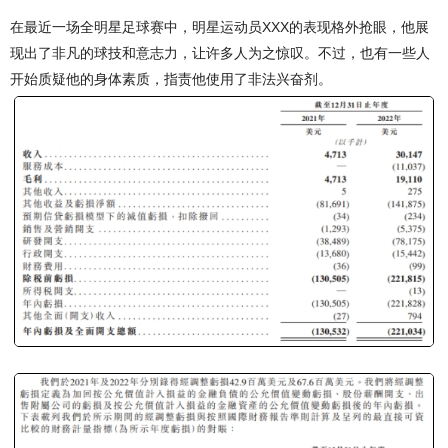
在最近一场全明星足球赛中，明星运动员XXX的表现格外抢眼，他展
现出了非凡的球技和意志力，让许多人为之惊叹。不过，也有一些人
开始质疑他的身体素质，指责他使用了非法兴奋剂。