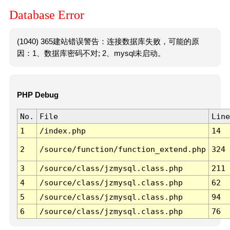
Database Error
(1040) 365建站错误警告：连接数据库失败，可能的原
因：1、数据库密码不对; 2、mysql未启动。
PHP Debug
No.
File
Line
1
/index.php
14
2
/source/function/function_extend.php
324
3
/source/class/jzmysql.class.php
211
4
/source/class/jzmysql.class.php
62
5
/source/class/jzmysql.class.php
94
6
/source/class/jzmysql.class.php
76