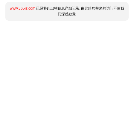
www.365jz.com
已经将此出错信息详细记录, 由此给您带来的访问不便我
们深感歉意.