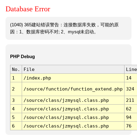
Database Error
(1040) 365建站错误警告：连接数据库失败，可能的原
因：1、数据库密码不对; 2、mysql未启动。
PHP Debug
No.
File
Line
1
/index.php
14
2
/source/function/function_extend.php
324
3
/source/class/jzmysql.class.php
211
4
/source/class/jzmysql.class.php
62
5
/source/class/jzmysql.class.php
94
6
/source/class/jzmysql.class.php
76