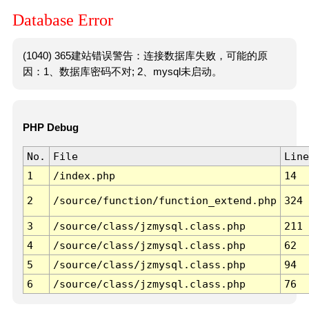
Database Error
(1040) 365建站错误警告：连接数据库失败，可能的原
因：1、数据库密码不对; 2、mysql未启动。
PHP Debug
No.
File
Line
1
/index.php
14
2
/source/function/function_extend.php
324
3
/source/class/jzmysql.class.php
211
4
/source/class/jzmysql.class.php
62
5
/source/class/jzmysql.class.php
94
6
/source/class/jzmysql.class.php
76