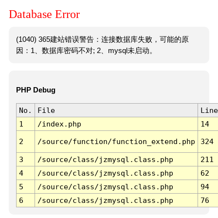
Database Error
(1040) 365建站错误警告：连接数据库失败，可能的原
因：1、数据库密码不对; 2、mysql未启动。
PHP Debug
No.
File
Line
1
/index.php
14
2
/source/function/function_extend.php
324
3
/source/class/jzmysql.class.php
211
4
/source/class/jzmysql.class.php
62
5
/source/class/jzmysql.class.php
94
6
/source/class/jzmysql.class.php
76