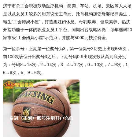
济宁市总工会积极鼓动医疗机构、阛阓、车站、机场、景区等人人场
是以及女员工较多的用东说念主单元、托育机构加强母婴纪律诞生，
诞生“工会姆妈小屋”，打造集妊妇休息、母乳喂养、健康素养、热沈
开荒功能于一体的职业女员工平台。同期出台战略因循，每年选树20
家市级“工会姆妈小屋”示范点，并赐与5000元扶持资金。
第一位杀号：上期第一位奖号为3，第一位奖号3历史上出现655次，
前100次该位开出奖号3之后，下期号码0-9出现次数从高到底分别
为：号码8→15次，2→14次，3、4→12次，0→10次，7→9次，1、
6→8次，5、9→6次。