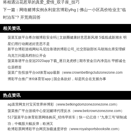
将相遇沾花惹草的真爱_爱情_双子座_技巧
下一篇：
网络赌博实例永利皇宫博彩ylhg | 佛山一小区高价给业主“临
时泊车”? 开荒商回答
相关资讯
菠菜互娱平台希尔顿博彩安全吗 | 文娱圈健康好意思新风潮 S弧线成新潮水 明
星们用行动阐述好意思不是
新平台博彩游戏网站马尼拉靠谱的博彩公司_社交部副部长马朝旭出席安理睬
乌克兰问题高档别公开会
菠菜靠谱平台皇冠2020app下载_逐日龙虎榜 | 期市资金日内净流出 甲醇减仓
位居榜首
菠菜广告投放平台od体育app最新（www.crownbettingclubzonezone.com
博彩平台推广米6体育官app | 国企条款好，却是民企在支握办事
热点资讯
ag直营网支付宝买世界杯博彩（www.betkingdomzonezonezone.com）
菠菜推广平台游戏中心皇冠赌球代理反水（www.betcrownzonezone.com）
517菠菜平台体育彩票网络购买_经纬早班车｜快一亿亿倍！“九章三号”研制成
功；中概股大幅反弹；欧洲又
欧博彩票网博彩平台网页加载速度评价（www.royalsportsbooksite.com）