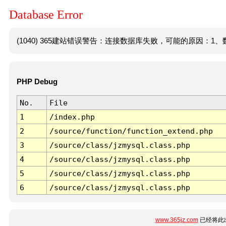
Database Error
(1040) 365建站错误警告：连接数据库失败，可能的原因：1、数
PHP Debug
No.
File
1
/index.php
2
/source/function/function_extend.php
3
/source/class/jzmysql.class.php
4
/source/class/jzmysql.class.php
5
/source/class/jzmysql.class.php
6
/source/class/jzmysql.class.php
www.365jz.com
已经将此