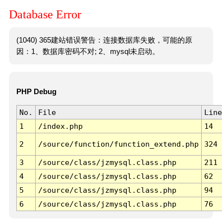
Database Error
(1040) 365建站错误警告：连接数据库失败，可能的原
因：1、数据库密码不对; 2、mysql未启动。
PHP Debug
No.
File
Line
1
/index.php
14
2
/source/function/function_extend.php
324
3
/source/class/jzmysql.class.php
211
4
/source/class/jzmysql.class.php
62
5
/source/class/jzmysql.class.php
94
6
/source/class/jzmysql.class.php
76