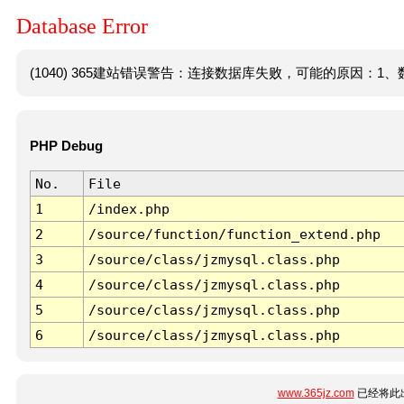
Database Error
(1040) 365建站错误警告：连接数据库失败，可能的原因：1、数
PHP Debug
No.
File
1
/index.php
2
/source/function/function_extend.php
3
/source/class/jzmysql.class.php
4
/source/class/jzmysql.class.php
5
/source/class/jzmysql.class.php
6
/source/class/jzmysql.class.php
www.365jz.com
已经将此