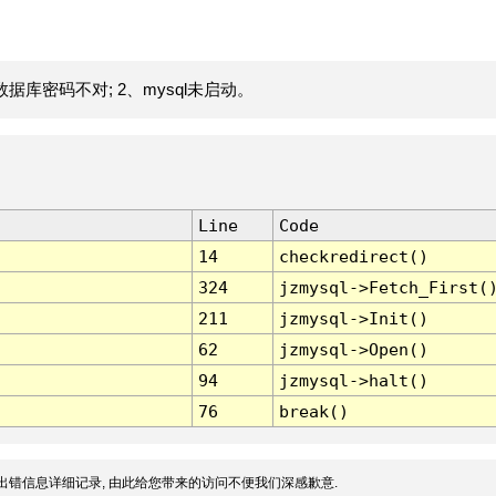
据库密码不对; 2、mysql未启动。
Line
Code
14
checkredirect()
324
jzmysql->Fetch_First(
211
jzmysql->Init()
62
jzmysql->Open()
94
jzmysql->halt()
76
break()
出错信息详细记录, 由此给您带来的访问不便我们深感歉意.