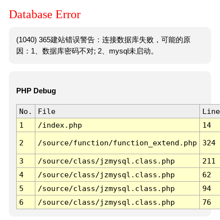
Database Error
(1040) 365建站错误警告：连接数据库失败，可能的原
因：1、数据库密码不对; 2、mysql未启动。
PHP Debug
No.
File
Line
1
/index.php
14
2
/source/function/function_extend.php
324
3
/source/class/jzmysql.class.php
211
4
/source/class/jzmysql.class.php
62
5
/source/class/jzmysql.class.php
94
6
/source/class/jzmysql.class.php
76