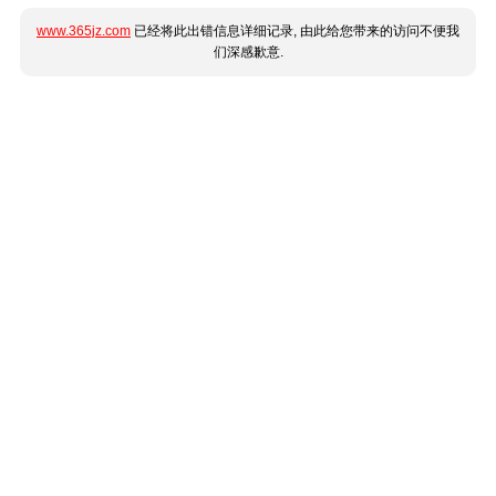
www.365jz.com
已经将此出错信息详细记录, 由此给您带来的访问不便我
们深感歉意.