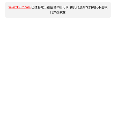
www.365jz.com
已经将此出错信息详细记录, 由此给您带来的访问不便我
们深感歉意.