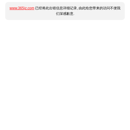
www.365jz.com
已经将此出错信息详细记录, 由此给您带来的访问不便我
们深感歉意.