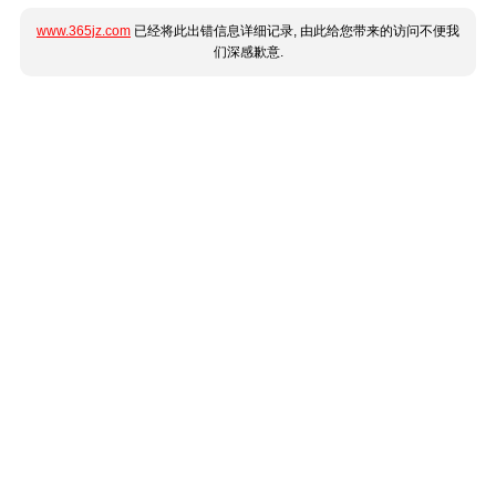
www.365jz.com
已经将此出错信息详细记录, 由此给您带来的访问不便我
们深感歉意.