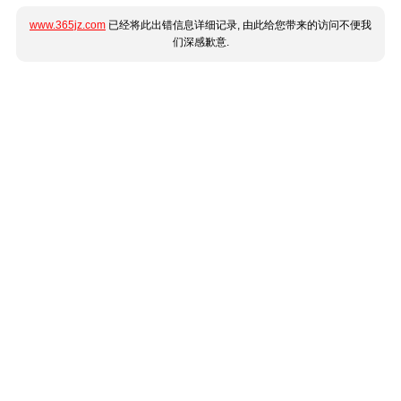
www.365jz.com
已经将此出错信息详细记录, 由此给您带来的访问不便我
们深感歉意.