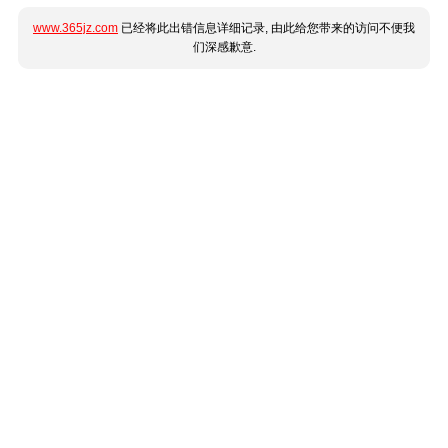
www.365jz.com
已经将此出错信息详细记录, 由此给您带来的访问不便我
们深感歉意.