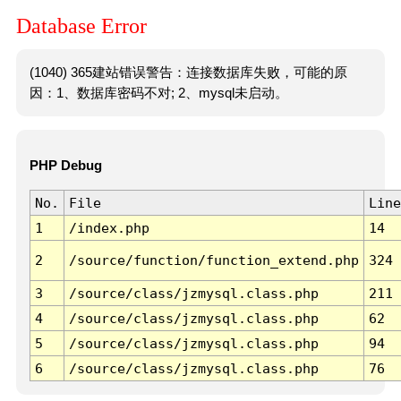
Database Error
(1040) 365建站错误警告：连接数据库失败，可能的原
因：1、数据库密码不对; 2、mysql未启动。
PHP Debug
No.
File
Line
1
/index.php
14
2
/source/function/function_extend.php
324
3
/source/class/jzmysql.class.php
211
4
/source/class/jzmysql.class.php
62
5
/source/class/jzmysql.class.php
94
6
/source/class/jzmysql.class.php
76